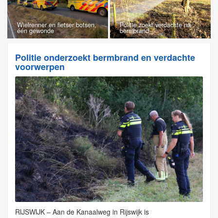
Wielrenner en fietser botsen,
Politie zoekt verdachte na
één gewonde
bermbrand
Politie onderzoekt bermbrand en verdachte
voorwerpen
RIJSWIJK – Aan de Kanaalweg in Rijswijk is