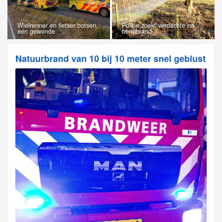
Wielrenner en fietser botsen,
Politie zoekt verdachte na
één gewonde
bermbrand
Natuurbrand van 10 bij 10 meter snel geblust