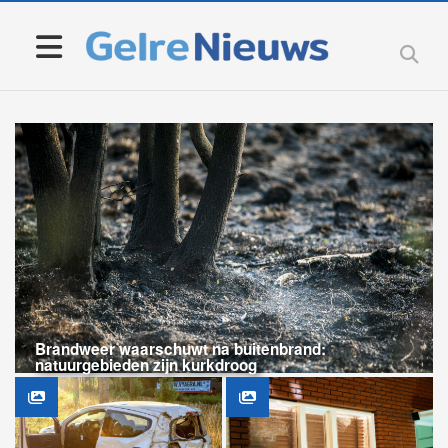
Brandweer waarschuwt na buitenbrand:
natuurgebieden zijn kurkdroog