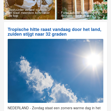
Bestuurder verliest controle
en slaat meerdere keren over
Forse schade aan woning in
de kop
Arnhem door explosie
Tropische hitte raast vandaag door het land,
zuiden stijgt naar 32 graden
NEDERLAND - Zondag staat een zomers warme dag in het