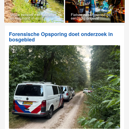
Vrouw belandt met bakfiets
Fietser zwaargewond bij
en hulphond in sloot
eenzijdig ongeval
Forensische Opsporing doet onderzoek in
bosgebied