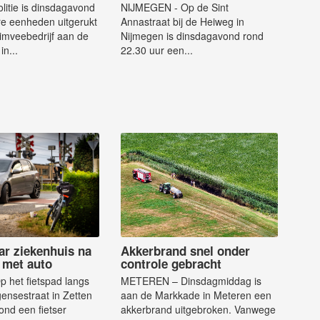
litie is dinsdagavond
NIJMEGEN - Op de Sint
e eenheden uitgerukt
Annastraat bij de Heiweg in
imveebedrijf aan de
Nijmegen is dinsdagavond rond
in...
22.30 uur een...
ar ziekenhuis na
Akkerbrand snel onder
g met auto
controle gebracht
 het fietspad langs
METEREN – Dinsdagmiddag is
ensestraat in Zetten
aan de Markkade in Meteren een
ond een fietser
akkerbrand uitgebroken. Vanwege