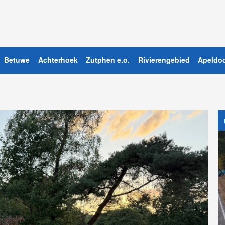
Betuwe
Achterhoek
Zutphen e.o.
Rivierengebied
Apeldoo