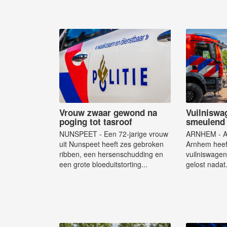
Vrouw zwaar gewond na
Vuilniswag
poging tot tasroof
smeulend 
NUNSPEET - Een 72-jarige vrouw
ARNHEM - Aa
uit Nunspeet heeft zes gebroken
Arnhem heef
ribben, een hersenschudding en
vuilniswagen 
een grote bloeduitstorting...
gelost nadat.