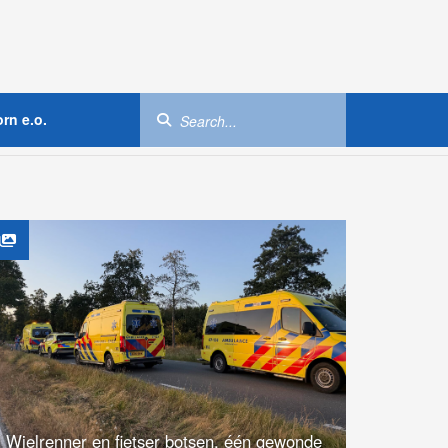
rn e.o.
Wielrenner en fietser botsen, één gewonde