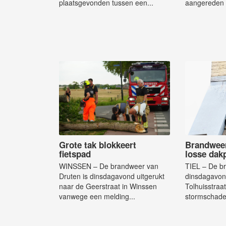
plaatsgevonden tussen een...
aangereden 
Grote tak blokkeert
Brandweer
fietspad
losse dak
WINSSEN – De brandweer van
TIEL – De b
Druten is dinsdagavond uitgerukt
dinsdagavond
naar de Geerstraat in Winssen
Tolhuisstraa
vanwege een melding...
stormschade