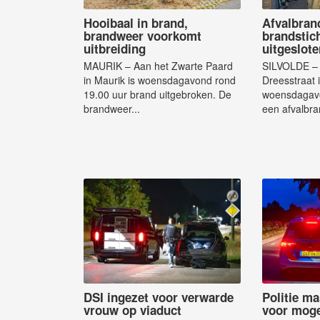
Hooibaal in brand,
Afvalbran
brandweer voorkomt
brandstich
uitbreiding
uitgeslote
MAURIK – Aan het Zwarte Paard
SILVOLDE – 
in Maurik is woensdagavond rond
Dreesstraat i
19.00 uur brand uitgebroken. De
woensdagavo
brandweer...
een afvalbra
DSI ingezet voor verwarde
Politie ma
vrouw op viaduct
voor moge