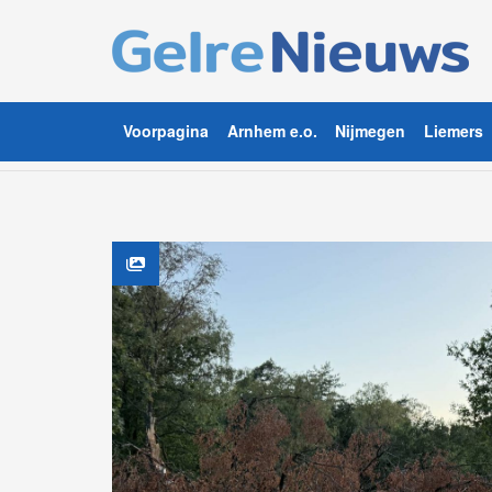
Voorpagina
Arnhem e.o.
Nijmegen
Liemers