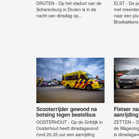
DRUTEN - Op het viaduct van de
ELST - De po
Scharenburg in Druten is in de
met meerder
nacht van dinsdag op...
naar een plu
Broekakkers 
Scooterrijder gewond na
Fietser na
botsing tegen bestelbus
aanrijdin
OOSTERHOUT - Op de Grifdijk in
ZETTEN – Op
Oosterhout heeft dinsdagavond
de Wagening
rond 20.35 uur een aanrijding
is dinsdagav