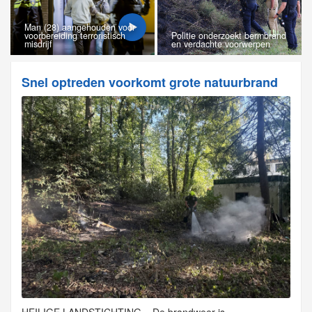
Man (28) aangehouden voor
voorbereiding terroristisch
Politie onderzoekt bermbrand
misdrijf
en verdachte voorwerpen
Snel optreden voorkomt grote natuurbrand
HEILIGE LANDSTICHTING – De brandweer is