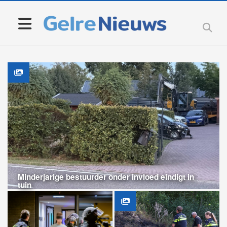
Minderjarige bestuurder onder invloed eindigt in
tuin