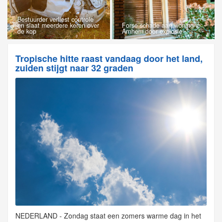
Bestuurder verliest controle
en slaat meerdere keren over
Forse schade aan woning in
de kop
Arnhem door explosie
Tropische hitte raast vandaag door het land,
zuiden stijgt naar 32 graden
NEDERLAND - Zondag staat een zomers warme dag in het