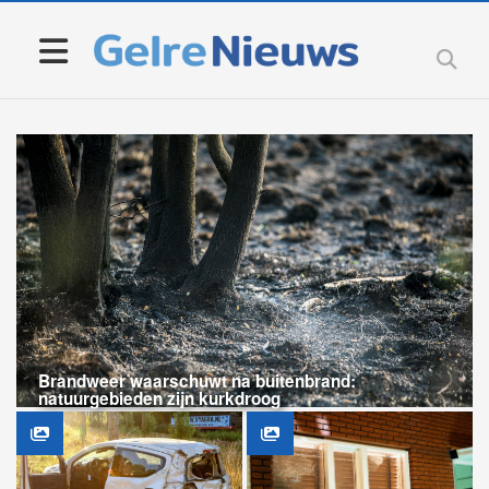
Brandweer waarschuwt na buitenbrand:
natuurgebieden zijn kurkdroog