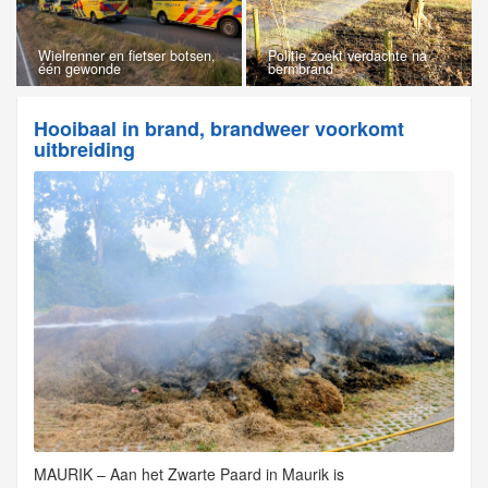
Wielrenner en fietser botsen,
Politie zoekt verdachte na
één gewonde
bermbrand
Hooibaal in brand, brandweer voorkomt
uitbreiding
MAURIK – Aan het Zwarte Paard in Maurik is