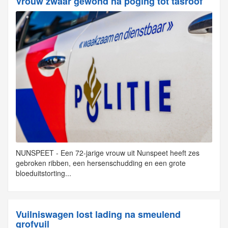
Vrouw zwaar gewond na poging tot tasroof
NUNSPEET - Een 72-jarige vrouw uit Nunspeet heeft zes
gebroken ribben, een hersenschudding en een grote
bloeduitstorting...
Vuilniswagen lost lading na smeulend
grofvuil