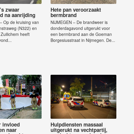
’s zwaar
Hete pan veroorzaakt
d na aanrijding
bermbrand
 Op de kruising van
NIJMEGEN – De brandweer is
straweg (N322) en
donderdagavond uitgerukt voor
 Zuilichem heeft
een bermbrand aan de Goeman
ond...
Borgesiusstraat in Nijmegen. De...
 invloed
Hulpdiensten massaal
en naar
uitgerukt na vechtpartij,