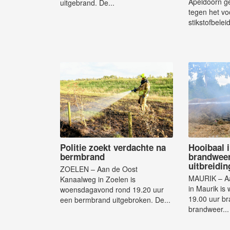
Apeldoorn ge
uitgebrand. De...
tegen het v
stikstofbeleid
Politie zoekt verdachte na
Hooibaal 
bermbrand
brandwee
uitbreidin
ZOELEN – Aan de Oost
MAURIK – Aa
Kanaalweg in Zoelen is
in Maurik i
woensdagavond rond 19.20 uur
19.00 uur br
een bermbrand uitgebroken. De...
brandweer...