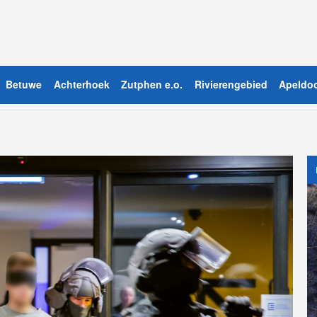
Betuwe
Achterhoek
Zutphen e.o.
Rivierengebied
Apeldoo