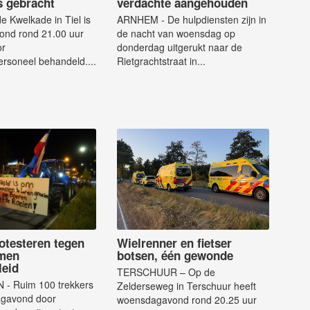
s gebracht
verdachte aangehouden
e Kwelkade in Tiel is
ARNHEM - De hulpdiensten zijn in
nd rond 21.00 uur
de nacht van woensdag op
or
donderdag uitgerukt naar de
rsoneel behandeld....
Rietgrachtstraat in...
otesteren tegen
Wielrenner en fietser
men
botsen, één gewonde
leid
TERSCHUUR – Op de
- Ruim 100 trekkers
Zelderseweg in Terschuur heeft
agavond door
woensdagavond rond 20.25 uur