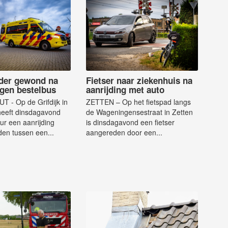
jder gewond na
Fietser naar ziekenhuis na
egen bestelbus
aanrijding met auto
- Op de Grifdijk in
ZETTEN – Op het fietspad langs
heeft dinsdagavond
de Wageningensestraat in Zetten
ur een aanrijding
is dinsdagavond een fietser
en tussen een...
aangereden door een...