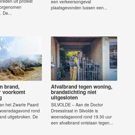
reden uit protest
een verkeersongeval
oorgenomen
plaatsgevonden tussen een...
. De...
in brand,
Afvalbrand tegen woning,
r voorkomt
brandstichting niet
g
uitgesloten
n het Zwarte Paard
SILVOLDE – Aan de Doctor
s woensdagavond rond
Dreesstraat in Silvolde is
and uitgebroken. De
woensdagavond rond 19.30 uur
een afvalbrand ontstaan tegen...