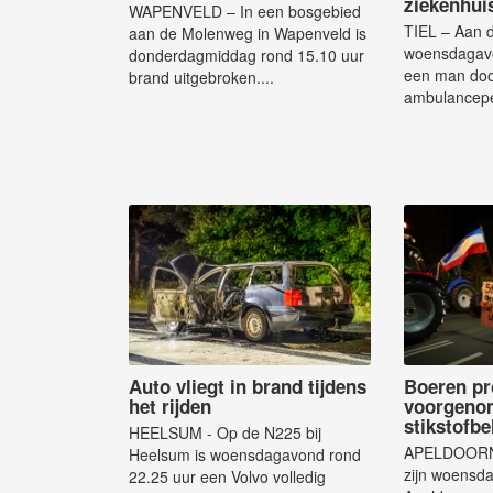
ziekenhui
WAPENVELD – In een bosgebied
TIEL – Aan d
aan de Molenweg in Wapenveld is
woensdagavo
donderdagmiddag rond 15.10 uur
een man do
brand uitgebroken....
ambulancepe
Auto vliegt in brand tijdens
Boeren pr
het rijden
voorgeno
stikstofbe
HEELSUM - Op de N225 bij
APELDOORN 
Heelsum is woensdagavond rond
zijn woensd
22.25 uur een Volvo volledig