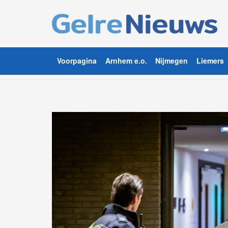
Voorpagina
Arnhem e.o.
Nijmegen
Liemers