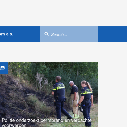
rn e.o.
Politie onderzoekt bermbrand en verdachte
voorwerpen