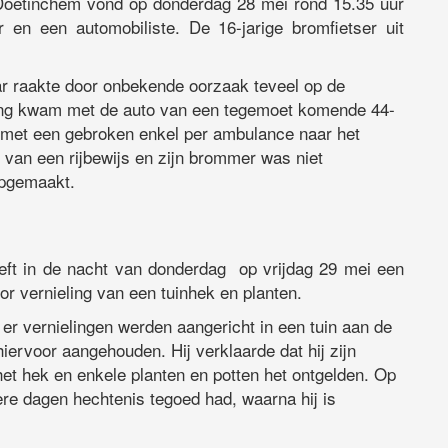
Doetinchem vond op donderdag 28 mei rond 15.35 uur
r en een automobiliste. De 16-jarige bromfietser uit
r raakte door onbekende oorzaak teveel op de
ijding kwam met de auto van een tegemoet komende 44-
is met een gebroken enkel per ambulance naar het
t van een rijbewijs en zijn brommer was niet
opgemaakt.
eeft in de nacht van donderdag op vrijdag 29 mei een
r vernieling van een tuinhek en planten.
 er vernielingen werden aangericht in een tuin aan de
ervoor aangehouden. Hij verklaarde dat hij zijn
et hek en enkele planten en potten het ontgelden. Op
re dagen hechtenis tegoed had, waarna hij is