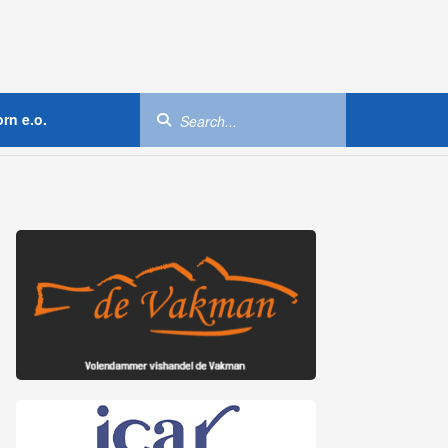
rn e.o.