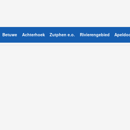
Betuwe
Achterhoek
Zutphen e.o.
Rivierengebied
Apeldoo