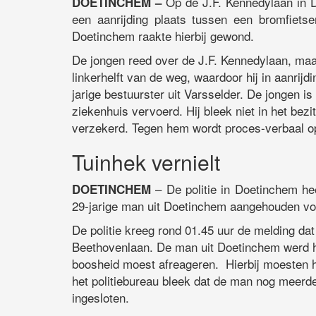
Op de J.F. Kennedylaan in 
DOETINCHEM –
een aanrijding plaats tussen een bromfietse
Doetinchem raakte hierbij gewond.
De jongen reed over de J.F. Kennedylaan, maa
linkerhelft van de weg, waardoor hij in aanr
jarige bestuurster uit Varsselder. De jongen 
ziekenhuis vervoerd. Hij bleek niet in het bezi
verzekerd. Tegen hem wordt proces-verbaal 
Tuinhek vernielt
– De politie in Doetinchem h
DOETINCHEM
29-jarige man uit Doetinchem aangehouden voo
De politie kreeg rond 01.45 uur de melding dat
Beethovenlaan. De man uit Doetinchem werd hi
boosheid moest afreageren. Hierbij moesten h
het politiebureau bleek dat de man nog meerde
ingesloten.