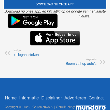
DOWNLOAD NU ONZE APP!
Download nu onze app, en blijf altijd op de hoogte van het laatste
nieuws!
Vorige
+ Illegaal stoken
Volgende
Boom valt op auto’s
Home
Informatie
Disclaimer
Adverteren
Contact
Copyright © 2026 - Gelrenieuws.nl | Ontwikkeling: