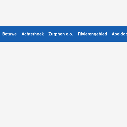
Betuwe
Achterhoek
Zutphen e.o.
Rivierengebied
Apeldoo