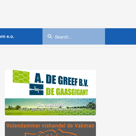
rn e.o.