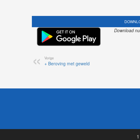
DOWNLO
Download nu o
Vorige
+ Beroving met geweld
1