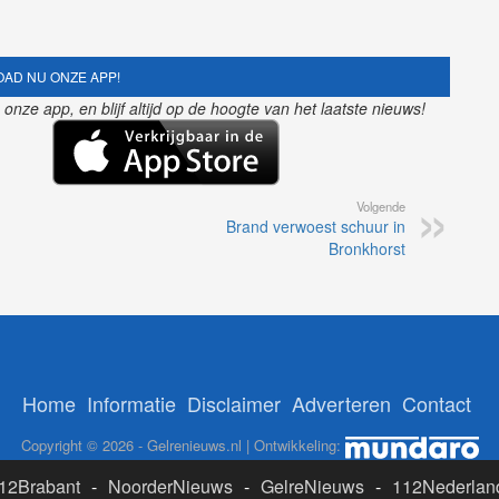
AD NU ONZE APP!
nze app, en blijf altijd op de hoogte van het laatste nieuws!
Volgende
Brand verwoest schuur in
Bronkhorst
Home
Informatie
Disclaimer
Adverteren
Contact
Copyright © 2026 - Gelrenieuws.nl | Ontwikkeling:
12Brabant
-
NoorderNieuws
-
GelreNieuws
-
112Nederlan