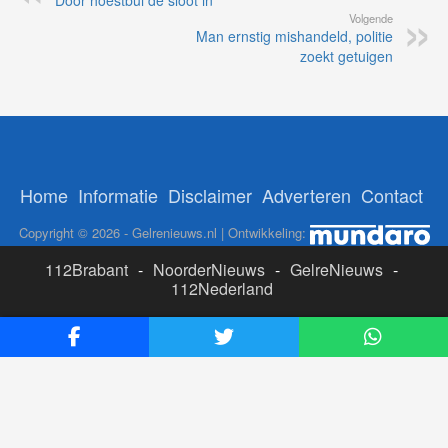
Volgende
Man ernstig mishandeld, politie
zoekt getuigen
Home
Informatie
Disclaimer
Adverteren
Contact
Copyright © 2026 - Gelrenieuws.nl | Ontwikkeling:
112Brabant
-
NoorderNieuws
-
GelreNieuws
-
112Nederland
ADS:
Likesbet Casino
-
OnlineCasinoReports.nl
-
www.volgdevos.nl
-
Online Casino Nederland Legaal
-
Paypal casino
-
Booms.bet casino Nederland
-
Epom ad
server
-
Casino boer
-
Online casino's Nederland