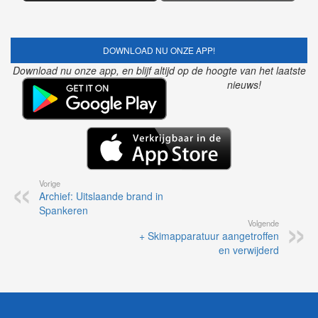
DOWNLOAD NU ONZE APP!
Download nu onze app, en blijf altijd op de hoogte van het laatste
nieuws!
Vorige
Archief: Uitslaande brand in
Spankeren
Volgende
+ Skimapparatuur aangetroffen
en verwijderd