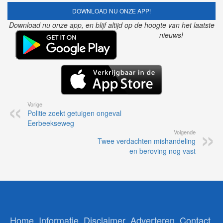
DOWNLOAD NU ONZE APP!
Download nu onze app, en blijf altijd op de hoogte van het laatste
nieuws!
Vorige
Politie zoekt getuigen ongeval
Eerbeekseweg
Volgende
Twee verdachten mishandeling
en beroving nog vast
Home
Informatie
Disclaimer
Adverteren
Contact