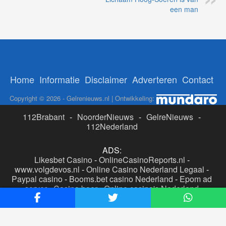
een man
Home
Informatie
Disclaimer
Adverteren
Contact
Copyright © 2026 - Gelrenieuws.nl | Ontwikkeling:
112Brabant
-
NoorderNieuws
-
GelreNieuws
-
112Nederland
ADS:
Likesbet Casino
-
OnlineCasinoReports.nl
-
www.volgdevos.nl
-
Online Casino Nederland Legaal
-
Paypal casino
-
Booms.bet casino Nederland
-
Epom ad
server
-
Casino boer
-
Online casino's Nederland