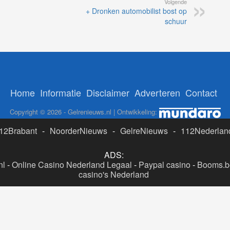
Volgende
+ Dronken automobilist bost op
schuur
Home
Informatie
Disclaimer
Adverteren
Contact
Copyright © 2026 - Gelrenieuws.nl | Ontwikkeling:
12Brabant
-
NoorderNieuws
-
GelreNieuws
-
112Nederlan
ADS:
nl
-
Online Casino Nederland Legaal
-
Paypal casino
-
Booms.be
casino's Nederland