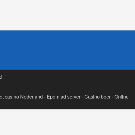
d
t casino Nederland
-
Epom ad server
-
Casino boer
-
Online