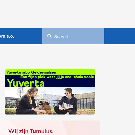
rn e.o.