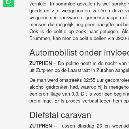
vernield. In sommige gevallen is wel sprake
goederen zijn weggenomen variëren deze va
weggenomen rookwaren, gereedschappen of kl
mensen die mogelijk nog geen aangifte hebben
Ook is de politie op zoek naar getuigen. Al
Brummen, kan men de politie bellen via 0900-
Automobilist onder invloe
– De politie heeft in de nacht va
ZUTPHEN
uit Zutphen op de Laarstraat in Zutphen aange
De man werd omstreeks 02:55 uur gecontroleer
alcohol gedronken had, waarop hij is meegenom
een promillage van 0,3. Dit is voor een beginn
promillage. Er is proces-verbaal tegen hem o
Diefstal caravan
– Tussen dinsdag 26 en woensda
ZUTPHEN