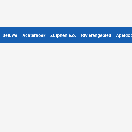
Betuwe
Achterhoek
Zutphen e.o.
Rivierengebied
Apeldoo