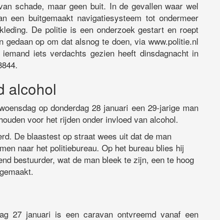
 van schade, maar geen buit. In de gevallen waar wel
n een buitgemaakt navigatiesysteem tot ondermeer
eding. De politie is een onderzoek gestart en roept
 gedaan op om dat alsnog te doen, via www.politie.nl
s iemand iets verdachts gezien heeft dinsdagnacht in
8844.
d alcohol
n woensdag op donderdag 28 januari een 29-jarige man
houden voor het rijden onder invloed van alcohol.
d. De blaastest op straat wees uit dat de man
en naar het politiebureau. Op het bureau blies hij
end bestuurder, wat de man bleek te zijn, een te hoog
pgemaakt.
g 27 januari is een caravan ontvreemd vanaf een