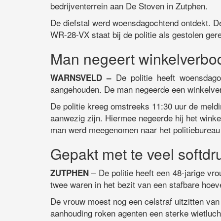
bedrijventerrein aan De Stoven in Zutphen.
De diefstal werd woensdagochtend ontdekt. D
WR-28-VX staat bij de politie als gestolen gere
Man negeert winkelverbo
De politie heeft woensdago
WARNSVELD –
aangehouden. De man negeerde een winkelve
De politie kreeg omstreeks 11:30 uur de mel
aanwezig zijn. Hiermee negeerde hij het wink
man werd meegenomen naar het politiebureau
Gepakt met te veel softdr
– De politie heeft een 48-jarige v
ZUTPHEN
twee waren in het bezit van een stafbare hoev
De vrouw moest nog een celstraf uitzitten va
aanhouding roken agenten een sterke wietluch