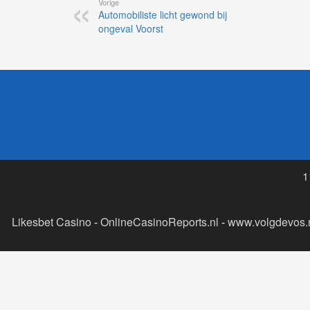
Vorige
Automobiliste licht gewond bij
ongeval Voorst
1
Likesbet Casino
-
OnlineCasinoReports.nl
-
www.volgdevos.