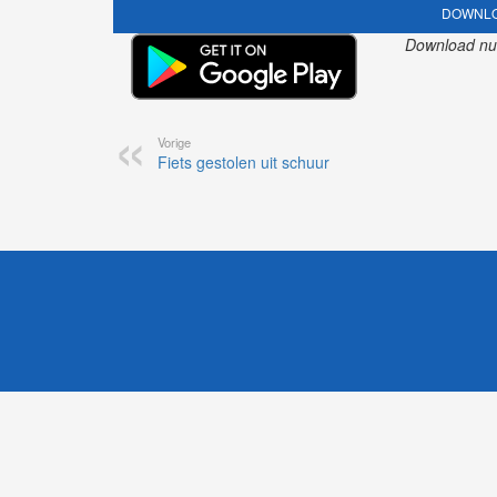
DOWNLO
Download nu o
Vorige
Fiets gestolen uit schuur
1
Likesbet Casino
-
OnlineCasinoReports.nl
-
www.volgdevos.