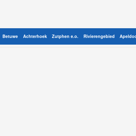
Betuwe
Achterhoek
Zutphen e.o.
Rivierengebied
Apeldoo