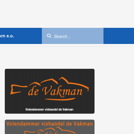
rn e.o.