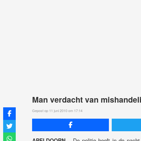
Man verdacht van mishandel
Gepost op 11 juni 2010 om 17:14
De politie heeft in de nacht
APELDOORN –