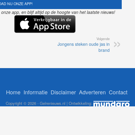
AD NU ONZE APP!
nze app, en blijf altijd op de hoogte van het laatste nieuws!
Volgende
Jongens steken oude jas in
brand
Home
Informatie
Disclaimer
Adverteren
Contact
Copyright © 2026 - Gelrenieuws.nl | Ontwikkeling:
12Brabant
-
NoorderNieuws
-
GelreNieuws
-
112Nederlan
ADS:
nl
-
Online Casino Nederland Legaal
-
Paypal casino
-
Booms.be