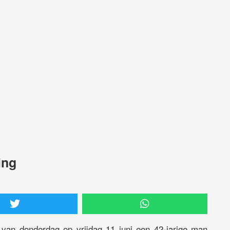
ing
 van donderdag op vrijdag 11 juni een 42-jarige man