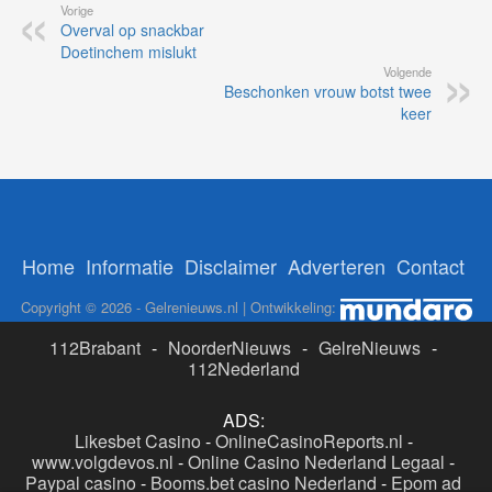
Vorige
Overval op snackbar
Doetinchem mislukt
Volgende
Beschonken vrouw botst twee
keer
Home
Informatie
Disclaimer
Adverteren
Contact
Copyright © 2026 - Gelrenieuws.nl | Ontwikkeling:
112Brabant
-
NoorderNieuws
-
GelreNieuws
-
112Nederland
ADS:
Likesbet Casino
-
OnlineCasinoReports.nl
-
www.volgdevos.nl
-
Online Casino Nederland Legaal
-
Paypal casino
-
Booms.bet casino Nederland
-
Epom ad