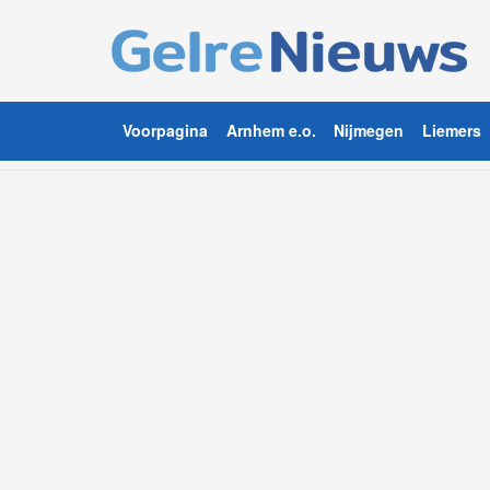
Voorpagina
Arnhem e.o.
Nijmegen
Liemers