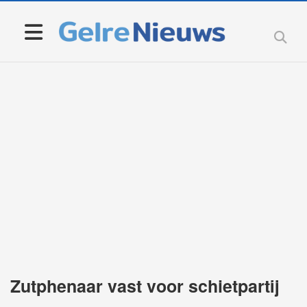
Zutphenaar vast voor schietpartij