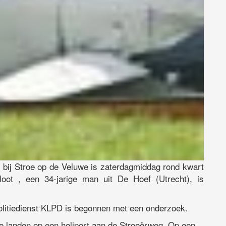
 bij Stroe op de Veluwe is zaterdagmiddag rond kwart
loot , een 34-jarige man uit De Hoef (Utrecht), is
 politiedienst KLPD is begonnen met een onderzoek.
 te landen op een heliport aan de Stroeërweg. Op een