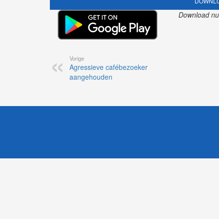
DOWNLO
Download nu o
Vorige
Agressieve cafébezoeker
aangehouden
1
Likesbet Casino
-
OnlineCasinoReports.nl
-
www.volgdevos.