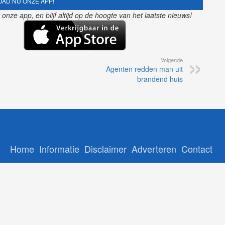
AD NU ONZE APP!
nze app, en blijf altijd op de hoogte van het laatste nieuws!
Volgende
Agenten redden man uit
brandend huis
Home
Informatie
Disclaimer
Adverteren
Contact
Copyright © 2026 - Gelrenieuws.nl | Ontwikkeling:
12Brabant
-
NoorderNieuws
-
GelreNieuws
-
112Nederlan
ADS:
nl
-
Online Casino Nederland Legaal
-
Paypal casino
-
Booms.be