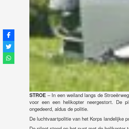
– In een weiland langs de Stroeërweg
STROE
voor een een helikopter neergestort. De pi
ongedeerd, aldus de politie.
De luchtvaartpolitie van het Korps landelijke
De piloot stond op het punt met de helikopter