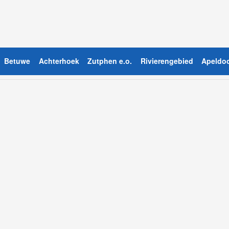
Betuwe
Achterhoek
Zutphen e.o.
Rivierengebied
Apeldoo