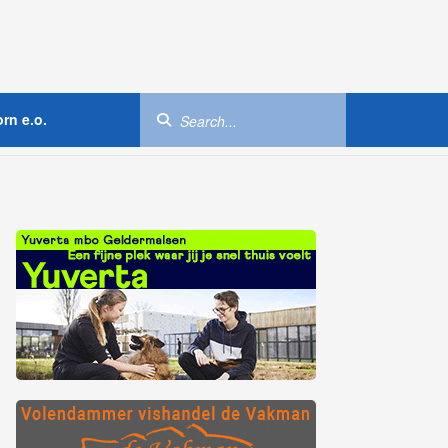
rn e.o.