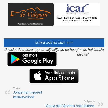
DOWNLOAD NU ONZE APP!
Download nu onze app, en blijf altijd op de hoogte van het laatste
nieuws!
Vorige
Jongeman negeert
kermisverbod
Volgende
Vrouw rijdt Vordens hotel binnen