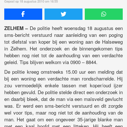
Gepost op 18 augustus 2010 om 16:55
De politie heeft woensdag 18 augustus een
ZELHEM –
sms-bericht verstuurd naar aanleiding van een poging
tot diefstal van koper bij een woning aan de Halseweg
in Zelhem. Het onderzoek en de binnengekomen tips
hebben nog niet tot de aanhouding van een verdachte
geleid. Tips blijven welkom via 0900 – 8844.
De politie kreeg omstreeks 15.00 uur een melding dat
bij een woning een verdachte man rondscharrelde. Hij
zou vermoedelijk enkele tassen met koper/oud ijzer
hebben gevuld. De politie stelde direct een onderzoek in
en daarbij bleek, dat de man via een maïsveld gevlucht
was. Er werd een sms-bericht verstuurd en dit zorgde
wel voor tips, maar nog niet tot de aanhouding van de
man. Het gaat om een ongeveer 35-jarige blanke man
met een kaal hoofd met een litteken. Hij heeft een