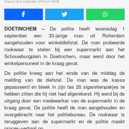
Gepost op 2 september 2010 om 16:08
De politie heeft woensdag 1
DOETINCHEM –
september een 33-jarige man uit Rotterdam
aangehouden voor winkeldiefstal. De man probeerde
rookwaar te stelen bij een supermarkt aan het
Schouwburgplein in Doetinchem, maar werd door het
winkelpersoneel in de kraag gevat.
De politie kreeg aan het einde van de middag de
melding van de diefstal. De man was de kassa
gepasseerd en bleek in zijn tas 20 sigarettenpakjes te
hebben zitten die hij niet had afgerekend. Hij werd bij de
uitgang door een medewerker van de supermarkt in de
kraag gevat. De politie heeft de man aangehouden en
overgebracht naar het politiebureau. De rookwaar is
teruggeven aan de supermarkt en de politie maakt
proces-verbaal op.