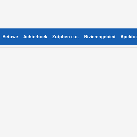
Betuwe
Achterhoek
Zutphen e.o.
Rivierengebied
Apeldoo