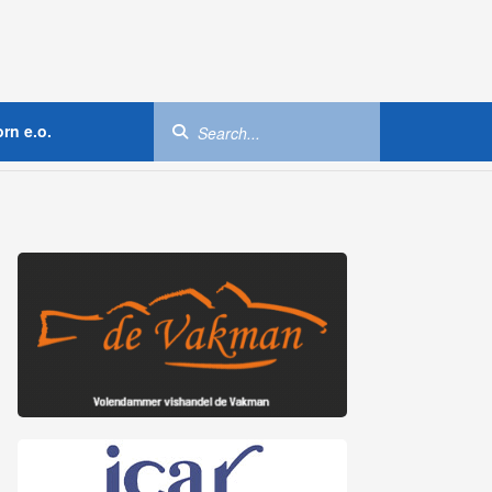
rn e.o.