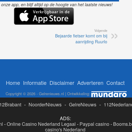
nze app, en blijf altijd op de hoogte van het laatste nieuws!
Volgende
Bejaarde fietser komt om bij
aanrijding Ruurlo
Home
Informatie
Disclaimer
Adverteren
Contact
Copyright © 2026 - Gelrenieuws.nl | Ontwikkeling:
12Brabant
-
NoorderNieuws
-
GelreNieuws
-
112Nederlan
ADS:
nl
-
Online Casino Nederland Legaal
-
Paypal casino
-
Booms.be
casino's Nederland