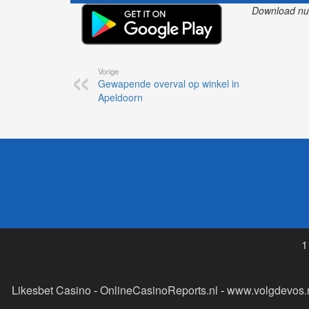
Download nu o
Vorige
Gewapende overval op winkel in
Apeldoorn
1
Likesbet Casino
-
OnlineCasinoReports.nl
-
www.volgdevos.