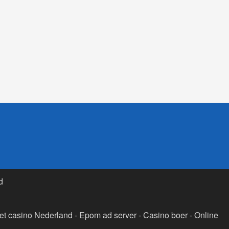
d
t casino Nederland
-
Epom ad server
-
Casino boer
-
Online