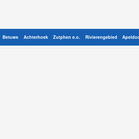
Betuwe
Achterhoek
Zutphen e.o.
Rivierengebied
Apeldoo