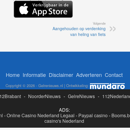
Volgende
Aangehouden op verdenking
van heling van fiets
Home
Informatie
Disclaimer
Adverteren
Contact
Copyright © 2026 - Gelrenieuws.nl | Ontwikkeling:
12Brabant
-
NoorderNieuws
-
GelreNieuws
-
112Nederlan
ADS:
nl
-
Online Casino Nederland Legaal
-
Paypal casino
-
Booms.be
casino's Nederland