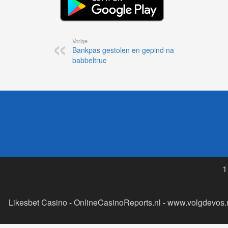
Vorige
Bankpas gestolen en gepind na
babbeltruc
1
Likesbet Casino
-
OnlineCasinoReports.nl
-
www.volgdevos.