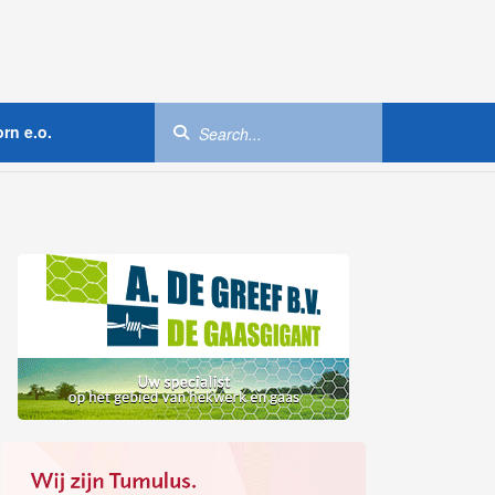
rn e.o.