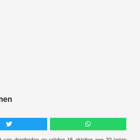
omen
t van donderdag op vrijdag 15 oktober een 32-jarige