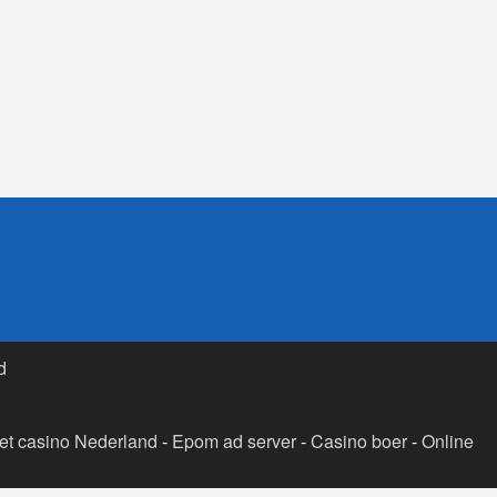
d
t casino Nederland
-
Epom ad server
-
Casino boer
-
Online