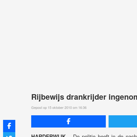
Rijbewijs drankrijder ingen
Gepost op 15 oktober 2010 om 16:36
De politie heeft in de nach
HARDERWIJK –