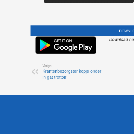
DOWNLO
Download nu o
Vorige
Krantenbezorgster kopje onder
in gat trottoir