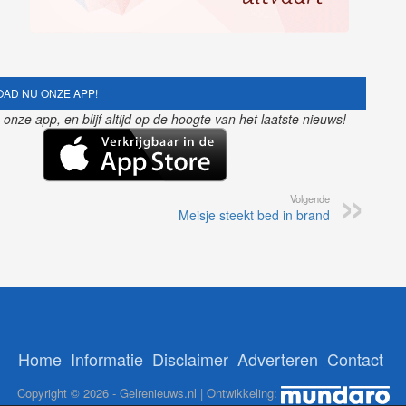
AD NU ONZE APP!
nze app, en blijf altijd op de hoogte van het laatste nieuws!
Volgende
Meisje steekt bed in brand
Home
Informatie
Disclaimer
Adverteren
Contact
Copyright © 2026 - Gelrenieuws.nl | Ontwikkeling: