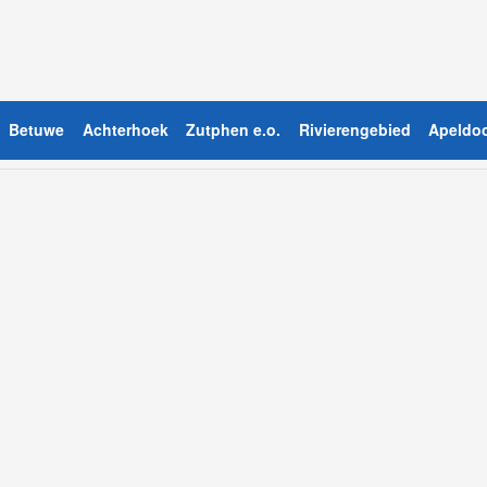
Betuwe
Achterhoek
Zutphen e.o.
Rivierengebied
Apeldoo