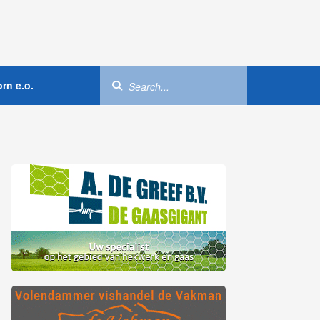
rn e.o.