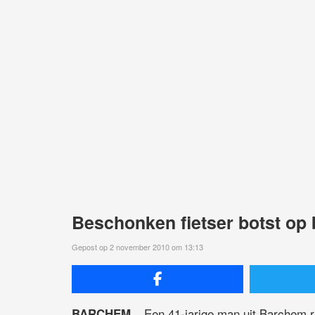
Beschonken fietser botst op
Gepost op 2 november 2010 om 13:13
Een 41-jarige man uit Barchem 
BARCHEM –