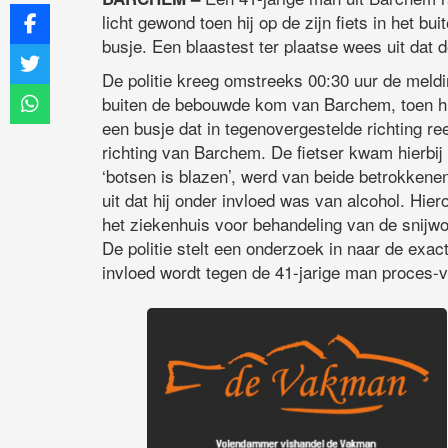
licht gewond toen hij op de zijn fiets in het 
busje. Een blaastest ter plaatse wees uit dat 
De politie kreeg omstreeks 00:30 uur de meld
buiten de bebouwde kom van Barchem, toen hij
een busje dat in tegenovergestelde richting re
richting van Barchem. De fietser kwam hierbij
‘botsen is blazen’, werd van beide betrokkene
uit dat hij onder invloed was van alcohol. Hi
het ziekenhuis voor behandeling van de snijwon
De politie stelt een onderzoek in naar de exac
invloed wordt tegen de 41-jarige man proces-