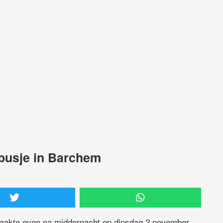
 busje in Barchem
raakte even na middernacht op dinsdag 2 november