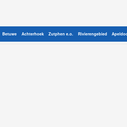
Betuwe
Achterhoek
Zutphen e.o.
Rivierengebied
Apeldoo