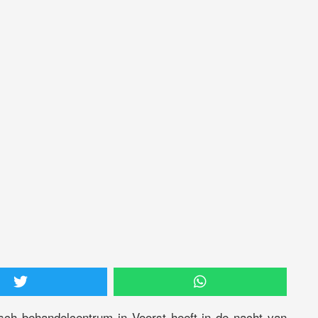
sch behandelcentrum in Voorst heeft in de nacht van