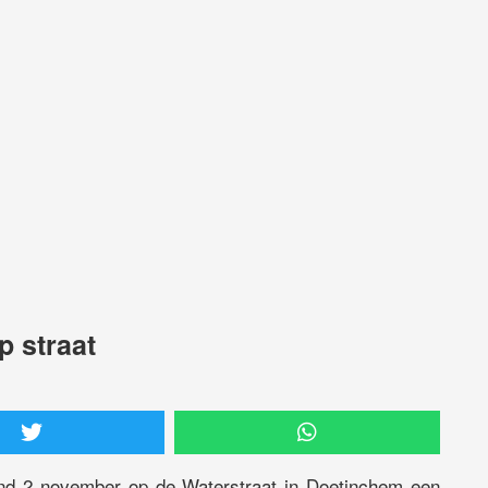
p straat
ond 2 november op de Waterstraat in Doetinchem een