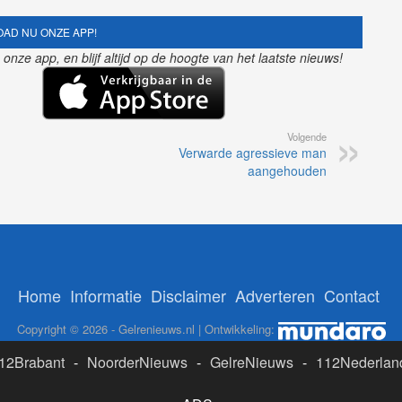
AD NU ONZE APP!
nze app, en blijf altijd op de hoogte van het laatste nieuws!
Volgende
Verwarde agressieve man
aangehouden
Home
Informatie
Disclaimer
Adverteren
Contact
Copyright © 2026 - Gelrenieuws.nl | Ontwikkeling:
12Brabant
-
NoorderNieuws
-
GelreNieuws
-
112Nederlan