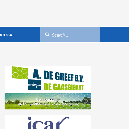
rn e.o.