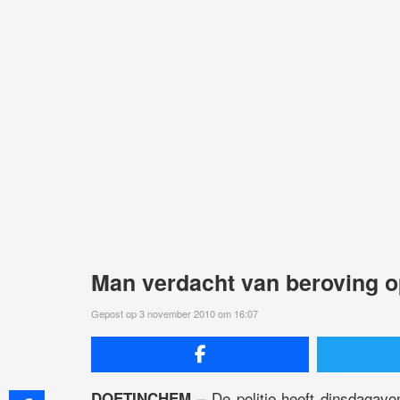
Man verdacht van beroving o
Gepost op 3 november 2010 om 16:07
– De politie heeft dinsdagav
DOETINCHEM