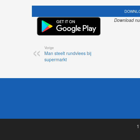
DOWNLO
Download nu o
Vorige
Man steelt rundvlees bij
supermarkt
1