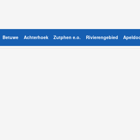
Betuwe
Achterhoek
Zutphen e.o.
Rivierengebied
Apeldoo