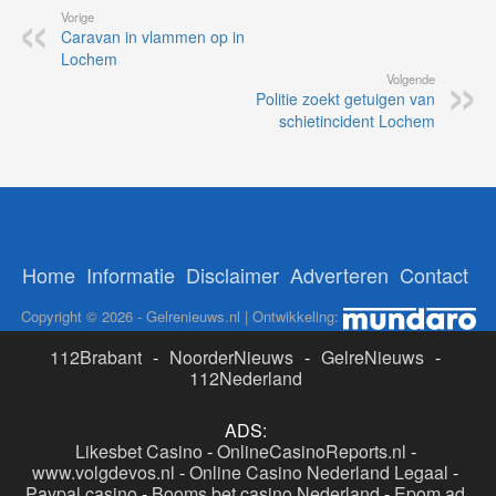
Vorige
Caravan in vlammen op in
Lochem
Volgende
Politie zoekt getuigen van
schietincident Lochem
Home
Informatie
Disclaimer
Adverteren
Contact
Copyright © 2026 - Gelrenieuws.nl | Ontwikkeling:
112Brabant
-
NoorderNieuws
-
GelreNieuws
-
112Nederland
ADS:
Likesbet Casino
-
OnlineCasinoReports.nl
-
www.volgdevos.nl
-
Online Casino Nederland Legaal
-
Paypal casino
-
Booms.bet casino Nederland
-
Epom ad