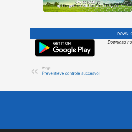
DOWNLO
Download nu o
Vorige
Preventieve controle succesvol