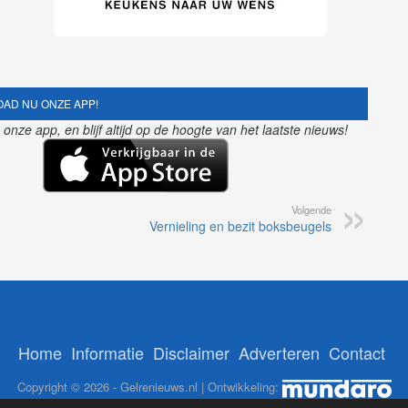
AD NU ONZE APP!
nze app, en blijf altijd op de hoogte van het laatste nieuws!
Volgende
Vernieling en bezit boksbeugels
Home
Informatie
Disclaimer
Adverteren
Contact
Copyright © 2026 - Gelrenieuws.nl | Ontwikkeling: