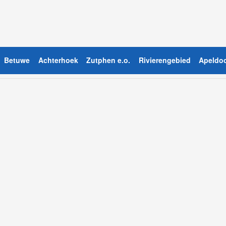
Betuwe
Achterhoek
Zutphen e.o.
Rivierengebied
Apeldoo