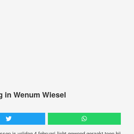
ng in Wenum Wiesel
sen is vrijdag 4 februari licht gewond geraakt toen hij