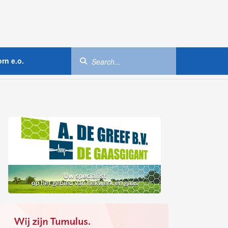
rn e.o.