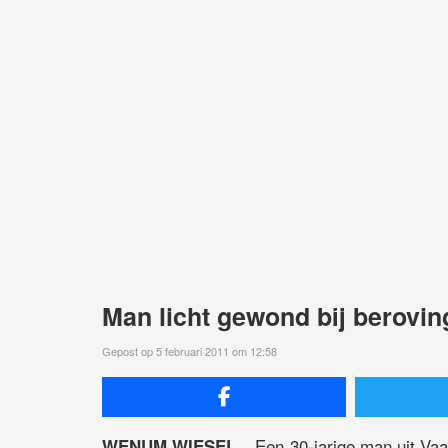
Man licht gewond bij berovi
Gepost op 5 februari 2011 om 12:58
Een 30-jarige man uit Vaas
WENUM WIESEL –