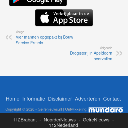
Vorige
Vier mannen opgepakt bij Bouw
Service Ermelo
Volgende
Drogisterij in Apeldoorn
overvallen
Home
Informatie
Disclaimer
Adverteren
Contact
Copyright © 2026 - Gelrenieuws.nl | Ontwikkeling:
112Brabant
-
NoorderNieuws
-
GelreNieuws
-
112Nederland