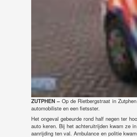
Op de Rietbergstraat in Zutphen 
ZUTPHEN –
automobiliste en een fietsster.
Het ongeval gebeurde rond half negen ter hoo
auto keren. Bij het achteruitrijden kwam ze i
aanrijding ten val. Ambulance en politie kwame