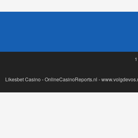
1
Likesbet Casino
-
OnlineCasinoReports.nl
-
www.volgdevos.