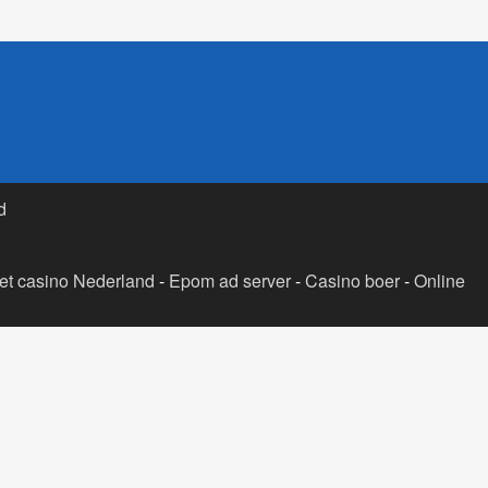
d
t casino Nederland
-
Epom ad server
-
Casino boer
-
Online