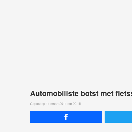
Automobiliste botst met fiets
Gepost op 11 maart 2011 om 09:15