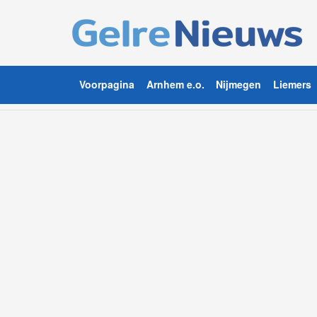
Voorpagina
Arnhem e.o.
Nijmegen
Liemers