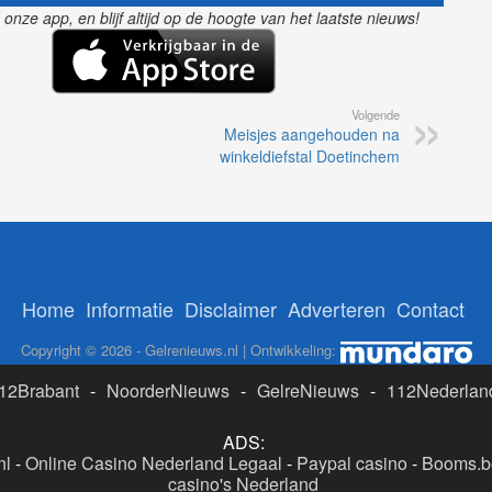
nze app, en blijf altijd op de hoogte van het laatste nieuws!
Volgende
Meisjes aangehouden na
winkeldiefstal Doetinchem
Home
Informatie
Disclaimer
Adverteren
Contact
Copyright © 2026 - Gelrenieuws.nl | Ontwikkeling:
12Brabant
-
NoorderNieuws
-
GelreNieuws
-
112Nederlan
ADS:
nl
-
Online Casino Nederland Legaal
-
Paypal casino
-
Booms.be
casino's Nederland