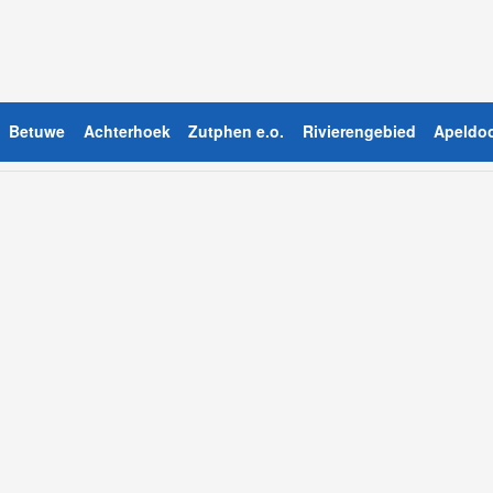
Betuwe
Achterhoek
Zutphen e.o.
Rivierengebied
Apeldoo