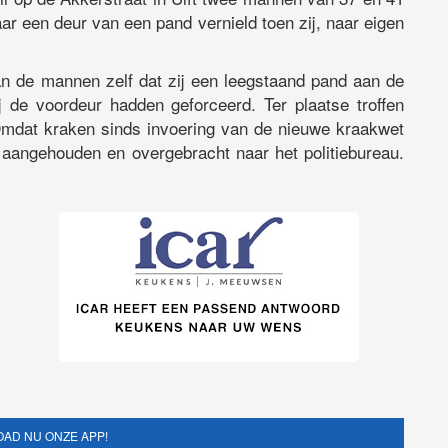
ar een deur van een pand vernield toen zij, naar eigen
an de mannen zelf dat zij een leegstaand pand aan de
 de voordeur hadden geforceerd. Ter plaatse troffen
mdat kraken sinds invoering van de nieuwe kraakwet
o aangehouden en overgebracht naar het politiebureau.
AD NU ONZE APP!