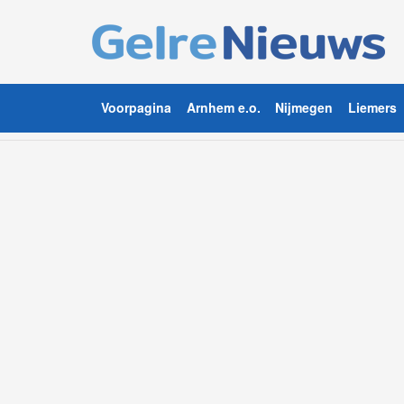
Voorpagina
Arnhem e.o.
Nijmegen
Liemers