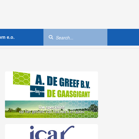
rn e.o.