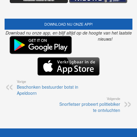
DOWNLOAD NU ONZE APP!
Download nu onze app, en blijf altijd op de hoogte van het laatste
nieuws!
Vorige
Beschonken bestuurder botst in
Apeldoorn
Volgende
Snorfietser probeert politiebiker
te ontvluchten