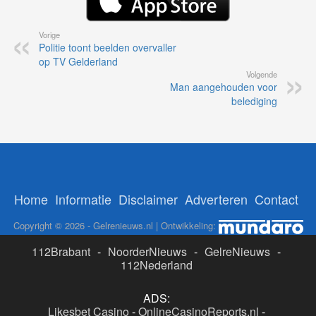
Vorige
Politie toont beelden overvaller
op TV Gelderland
Volgende
Man aangehouden voor
belediging
Home
Informatie
Disclaimer
Adverteren
Contact
Copyright © 2026 - Gelrenieuws.nl | Ontwikkeling:
112Brabant
-
NoorderNieuws
-
GelreNieuws
-
112Nederland
ADS:
Likesbet Casino
-
OnlineCasinoReports.nl
-