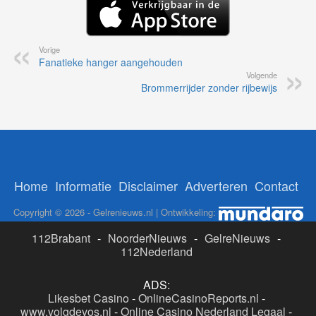
Vorige
Fanatieke hanger aangehouden
Volgende
Brommerrijder zonder rijbewijs
Home
Informatie
Disclaimer
Adverteren
Contact
Copyright © 2026 - Gelrenieuws.nl | Ontwikkeling:
112Brabant
-
NoorderNieuws
-
GelreNieuws
-
112Nederland
ADS:
Likesbet Casino
-
OnlineCasinoReports.nl
-
www.volgdevos.nl
-
Online Casino Nederland Legaal
-