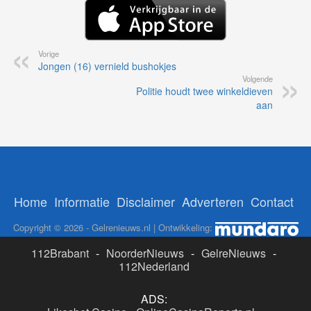
Vorige
Jongen (16) vernield bushokjes
Volgende
Politie houdt twee winkeldieven
aan
Home
Informatie
Disclaimer
Adverteren
Contact
Copyright © 2026 - Gelrenieuws.nl | Ontwikkeling:
112Brabant
-
NoorderNieuws
-
GelreNieuws
-
112Nederland
ADS: