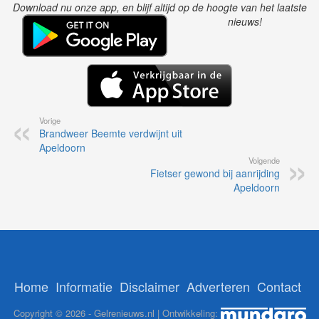
Download nu onze app, en blijf altijd op de hoogte van het laatste
nieuws!
Vorige
Brandweer Beemte verdwijnt uit
Apeldoorn
Volgende
Fietser gewond bij aanrijding
Apeldoorn
Home
Informatie
Disclaimer
Adverteren
Contact
Copyright © 2026 - Gelrenieuws.nl | Ontwikkeling: