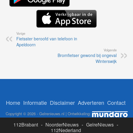
Vorige
Fietsster beroofd van telefoon in
Apeldoorn
Volgende
Bromfietser gewond bij ongeval
Winterswijk
Home
Informatie
Disclaimer
Adverteren
Contact
Copyright © 2026 - Gelrenieuws.nl | Ontwikkeling:
112Brabant
-
NoorderNieuws
-
GelreNieuws
-
112Nederland