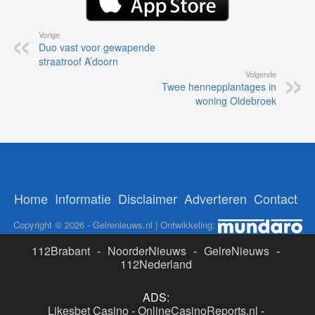
Vorige
Duo vast voor gewapende
straatroof A’doorn
Volgende
Twee hennepplantages in
woning Oldebroek
Home
Informatie
Disclaimer
Adverteren
Contact
Copyright © 2026 - Gelrenieuws.nl | Ontwikkeling:
112Brabant
-
NoorderNieuws
-
GelreNieuws
-
112Nederland
ADS:
Likesbet Casino
-
OnlineCasinoReports.nl
-