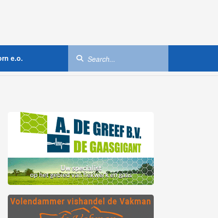
rn e.o.