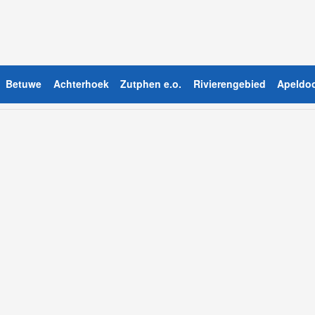
Betuwe
Achterhoek
Zutphen e.o.
Rivierengebied
Apeldoo