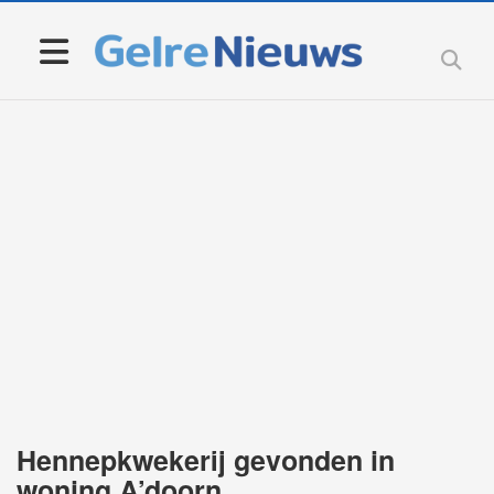
Hennepkwekerij gevonden in
woning A’doorn