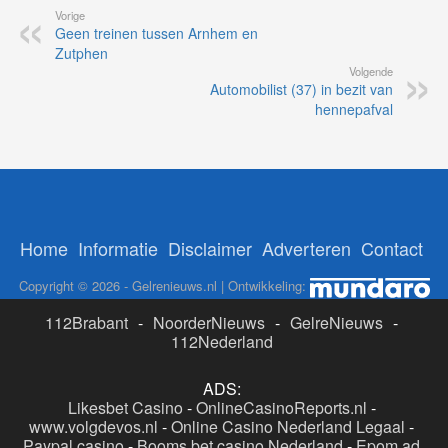
Vorige
Geen treinen tussen Arnhem en
Zutphen
Volgende
Automobilist (37) in bezit van
hennepafval
Home
Informatie
Disclaimer
Adverteren
Contact
Copyright © 2026 - Gelrenieuws.nl | Ontwikkeling:
112Brabant
-
NoorderNieuws
-
GelreNieuws
-
112Nederland
ADS:
Likesbet Casino
-
OnlineCasinoReports.nl
-
www.volgdevos.nl
-
Online Casino Nederland Legaal
-
Paypal casino
-
Booms.bet casino Nederland
-
Epom ad