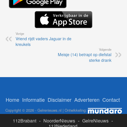
Vorige
Vriend rijdt vaders Jaguar in de
kreukels
Volgende
Meisje (14) betrapt op diefstal
sterke drank
Home
Informatie
Disclaimer
Adverteren
Contact
Copyright © 2026 - Gelrenieuws.nl | Ontwikkeling:
112Brabant
-
NoorderNieuws
-
GelreNieuws
-
112Nederland