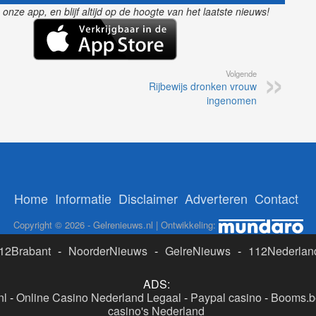
nze app, en blijf altijd op de hoogte van het laatste nieuws!
Volgende
Rijbewijs dronken vrouw
ingenomen
Home
Informatie
Disclaimer
Adverteren
Contact
Copyright © 2026 - Gelrenieuws.nl | Ontwikkeling:
12Brabant
-
NoorderNieuws
-
GelreNieuws
-
112Nederlan
ADS:
nl
-
Online Casino Nederland Legaal
-
Paypal casino
-
Booms.be
casino's Nederland