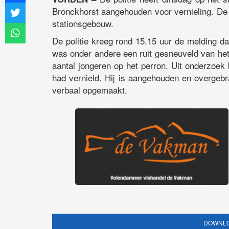
Bronckhorst aangehouden voor vernieling. De
stationsgebouw.
De politie kreeg rond 15.15 uur de melding dat 
was onder andere een ruit gesneuveld van het
aantal jongeren op het perron. Uit onderzoek 
had vernield. Hij is aangehouden en overgebr
verbaal opgemaakt.
DOWNLO