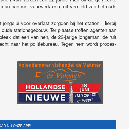
 man had met vuurwerk een ruit vernield van het oude
jongelui voor overlast zorgden bij het station. Hierbij
 oude stationsgebouw. Ter plaatse troffen agenten aan
bleek dat een van hen, de 22-jarige jongeman, de ruit
acht naar het politiebureau. Tegen hem wordt proces-
AD NU ONZE APP!