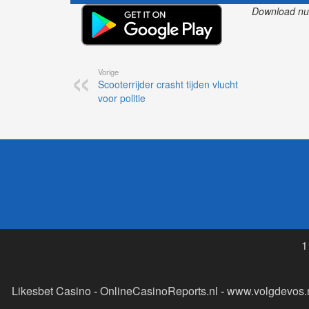
Download nu o
Vorige
Scooterrijder crasht tijden vlucht
voor politie
1
Likesbet Casino
-
OnlineCasinoReports.nl
-
www.volgdevos.