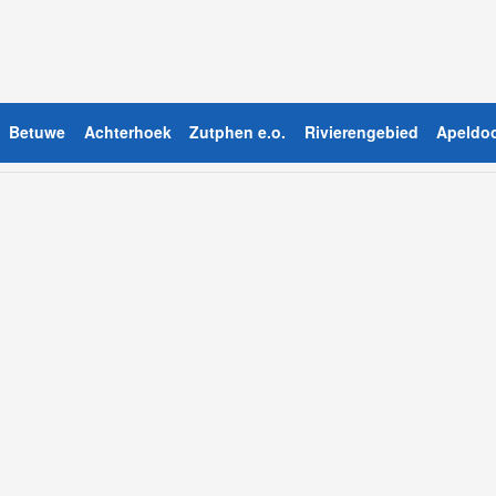
Betuwe
Achterhoek
Zutphen e.o.
Rivierengebied
Apeldoo