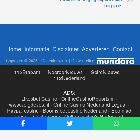
opgepakt
Home
Informatie
Disclaimer
Adverteren
Contact
Copyright © 2026 - Gelrenieuws.nl | Ontwikkeling:
112Brabant
-
NoorderNieuws
-
GelreNieuws
-
112Nederland
ADS:
Likesbet Casino
-
OnlineCasinoReports.nl
-
www.volgdevos.nl
-
Online Casino Nederland Legaal
-
Paypal casino
-
Booms.bet casino Nederland
-
Epom ad
server
-
Casino boer
-
Online casino's Nederland