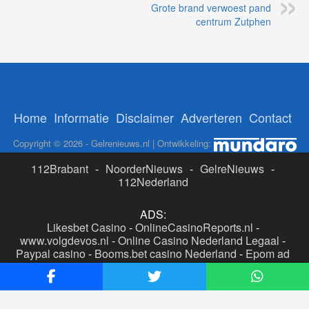
Grote brand verwoest pand
centrum Zutphen
Home
Informatie
Disclaimer
Adverteren
Contact
Copyright © 2026 - Gelrenieuws.nl | Ontwikkeling:
112Brabant
-
NoorderNieuws
-
GelreNieuws
-
112Nederland
ADS:
Likesbet Casino
-
OnlineCasinoReports.nl
-
www.volgdevos.nl
-
Online Casino Nederland Legaal
-
Paypal casino
-
Booms.bet casino Nederland
-
Epom ad
server
-
Casino boer
-
Online casino's Nederland