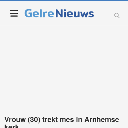
Vrouw (30) trekt mes in Arnhemse
kerk