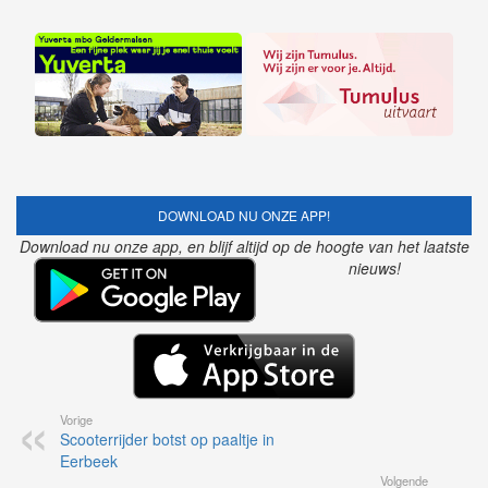
DOWNLOAD NU ONZE APP!
Download nu onze app, en blijf altijd op de hoogte van het laatste
nieuws!
Vorige
Scooterrijder botst op paaltje in
Eerbeek
Volgende