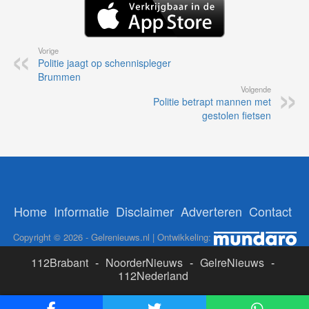
Vorige
Politie jaagt op schennispleger
Brummen
Volgende
Politie betrapt mannen met
gestolen fietsen
Home
Informatie
Disclaimer
Adverteren
Contact
Copyright © 2026 - Gelrenieuws.nl | Ontwikkeling:
112Brabant
-
NoorderNieuws
-
GelreNieuws
-
112Nederland
ADS: